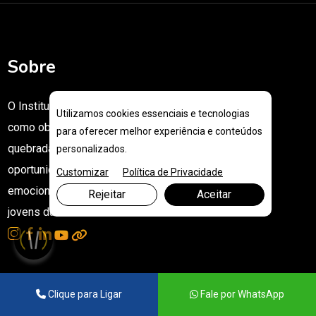
Sobre
O Instituto Ascendendo Mentes tem
Utilizamos cookies essenciais e tecnologias
como objetivo ascender talentos da
para oferecer melhor experiência e conteúdos
quebrada para o mundo e gerar
personalizados.
oportunidades de desenvolvimento
Customizar
Política de Privacidade
emocional, social e profissional aos
Rejeitar
Aceitar
jovens da nossa sociedade.
Acesso Rápido
Clique para Ligar
Fale por WhatsApp