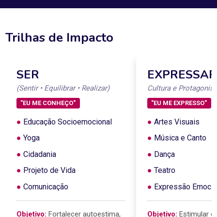
Trilhas de Impacto
SER
EXPRESSAR
(Sentir • Equilibrar • Realizar)
Cultura e Protagoni
"EU ME CONHEÇO"
"EU ME EXPRESSO"
●
Educação Socioemocional
●
Artes Visuais
●
Yoga
●
Música e Canto
●
Cidadania
●
Dança
●
Projeto de Vida
●
Teatro
●
Comunicação
●
Expressão Emocio
Objetivo:
Fortalecer autoestima,
Objetivo:
Estimular cr