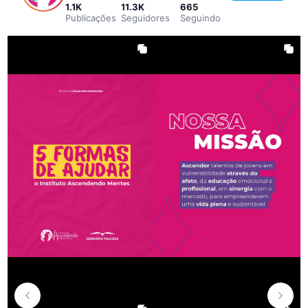
1.1K
11.3K
665
Publicações
Seguidores
Seguindo