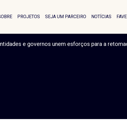
 e governos une
omada no Rio Gr
SOBRE
PROJETOS
SEJA UM PARCEIRO
NOTÍCIAS
FAVE
ntidades e governos unem esforços para a retomad