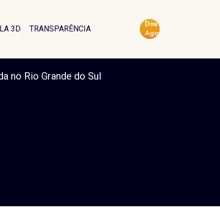
m esforços
Doe
ande do Sul
LA 3D
TRANSPARÊNCIA
Agora
a no Rio Grande do Sul